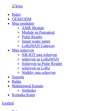
Balay
OEM/ODM
Mga produkto
AMR Module
Module sa Pagsukod
Pulse Reader
Smart water meter
LoRaWAN Gateway
Mga solusyon
NB-IOT nga solusyon
solusyon sa LoRaWAN
Solusyon sa Pulse Reader
solusyon sa LoRa
Walkby nga solusyon
Suporta
Balita
Mahitungod Kanato
Sertipiko
Kontaka Kami
English