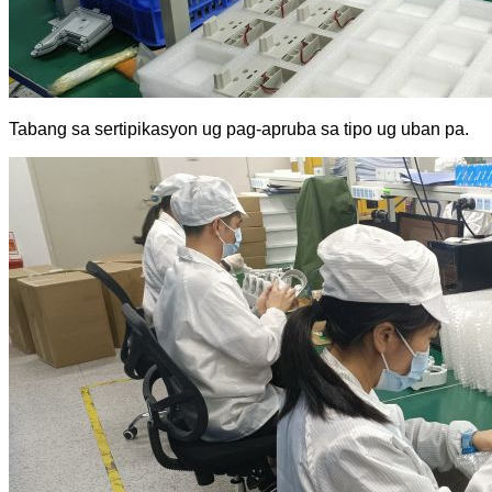
Tabang sa sertipikasyon ug pag-apruba sa tipo ug uban pa.