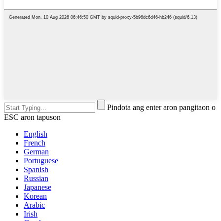
Pindota ang enter aron pangitaon o
ESC aron tapuson
English
French
German
Portuguese
Spanish
Russian
Japanese
Korean
Arabic
Irish