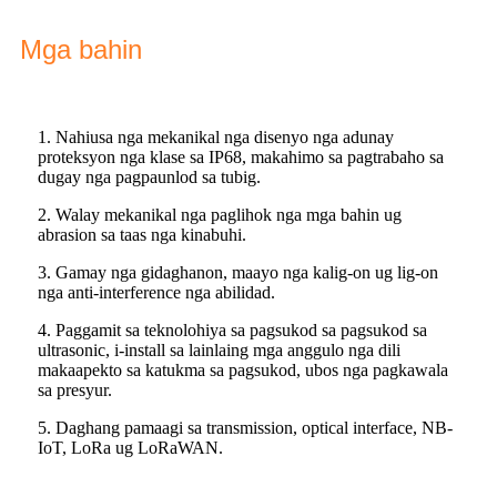
Mga bahin
1. Nahiusa nga mekanikal nga disenyo nga adunay
proteksyon nga klase sa IP68, makahimo sa pagtrabaho sa
dugay nga pagpaunlod sa tubig.
2. Walay mekanikal nga paglihok nga mga bahin ug
abrasion sa taas nga kinabuhi.
3. Gamay nga gidaghanon, maayo nga kalig-on ug lig-on
nga anti-interference nga abilidad.
4. Paggamit sa teknolohiya sa pagsukod sa pagsukod sa
ultrasonic, i-install sa lainlaing mga anggulo nga dili
makaapekto sa katukma sa pagsukod, ubos nga pagkawala
sa presyur.
5. Daghang pamaagi sa transmission, optical interface, NB-
IoT, LoRa ug LoRaWAN.