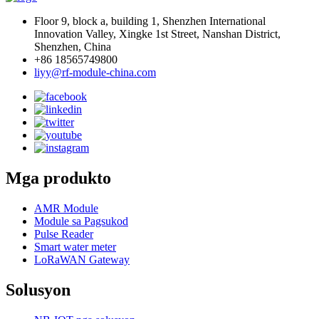
Floor 9, block a, building 1, Shenzhen International
Innovation Valley, Xingke 1st Street, Nanshan District,
Shenzhen, China
+86 18565749800
liyy@rf-module-china.com
Mga produkto
AMR Module
Module sa Pagsukod
Pulse Reader
Smart water meter
LoRaWAN Gateway
Solusyon