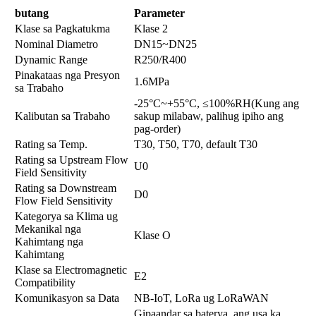
butang
Parameter
Klase sa Pagkatukma
Klase 2
Nominal Diametro
DN15~DN25
Dynamic Range
R250/R400
Pinakataas nga Presyon
1.6MPa
sa Trabaho
-25°C~+55°C, ≤100%RH
(Kung ang
Kalibutan sa Trabaho
sakup milabaw, palihug ipiho ang
pag-order)
Rating sa Temp.
T30, T50, T70, default T30
Rating sa Upstream Flow
U0
Field Sensitivity
Rating sa Downstream
D0
Flow Field Sensitivity
Kategorya sa Klima ug
Mekanikal nga
Klase O
Kahimtang nga
Kahimtang
Klase sa Electromagnetic
E2
Compatibility
Komunikasyon sa Data
NB-IoT, LoRa ug LoRaWAN
Gipaandar sa baterya, ang usa ka