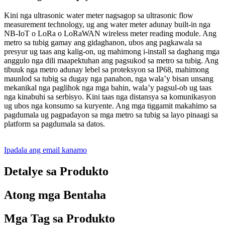
Kini nga ultrasonic water meter nagsagop sa ultrasonic flow
measurement technology, ug ang water meter adunay built-in nga
NB-IoT o LoRa o LoRaWAN wireless meter reading module. Ang
metro sa tubig gamay ang gidaghanon, ubos ang pagkawala sa
presyur ug taas ang kalig-on, ug mahimong i-install sa daghang mga
anggulo nga dili maapektuhan ang pagsukod sa metro sa tubig. Ang
tibuuk nga metro adunay lebel sa proteksyon sa IP68, mahimong
maunlod sa tubig sa dugay nga panahon, nga wala’y bisan unsang
mekanikal nga paglihok nga mga bahin, wala’y pagsul-ob ug taas
nga kinabuhi sa serbisyo. Kini taas nga distansya sa komunikasyon
ug ubos nga konsumo sa kuryente. Ang mga tiggamit makahimo sa
pagdumala ug pagpadayon sa mga metro sa tubig sa layo pinaagi sa
platform sa pagdumala sa datos.
Ipadala ang email kanamo
Detalye sa Produkto
Atong mga Bentaha
Mga Tag sa Produkto