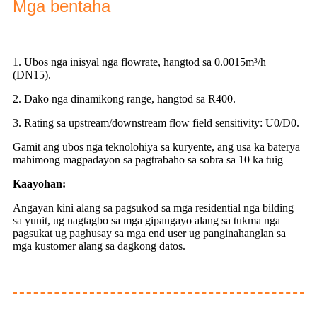
Mga bentaha
1. Ubos nga inisyal nga flowrate, hangtod sa 0.0015m³/h
(DN15).
2. Dako nga dinamikong range, hangtod sa R400.
3. Rating sa upstream/downstream flow field sensitivity: U0/D0.
Gamit ang ubos nga teknolohiya sa kuryente, ang usa ka baterya
mahimong magpadayon sa pagtrabaho sa sobra sa 10 ka tuig
Kaayohan:
Angayan kini alang sa pagsukod sa mga residential nga bilding
sa yunit, ug nagtagbo sa mga gipangayo alang sa tukma nga
pagsukat ug paghusay sa mga end user ug panginahanglan sa
mga kustomer alang sa dagkong datos.