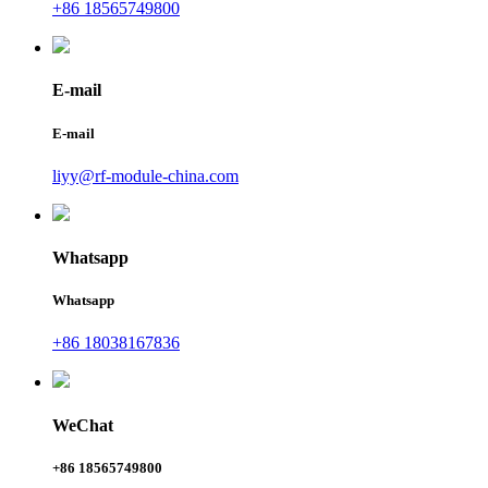
+86 18565749800
E-mail
E-mail
liyy@rf-module-china.com
Whatsapp
Whatsapp
+86 18038167836
WeChat
+86 18565749800