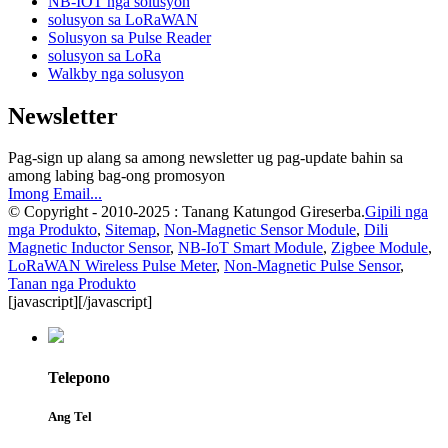
NB-IOT nga solusyon
solusyon sa LoRaWAN
Solusyon sa Pulse Reader
solusyon sa LoRa
Walkby nga solusyon
Newsletter
Pag-sign up alang sa among newsletter ug pag-update bahin sa
among labing bag-ong promosyon
Imong Email...
© Copyright - 2010-2025 : Tanang Katungod Gireserba.
Gipili nga
mga Produkto
,
Sitemap
,
Non-Magnetic Sensor Module
,
Dili
Magnetic Inductor Sensor
,
NB-IoT Smart Module
,
Zigbee Module
,
LoRaWAN Wireless Pulse Meter
,
Non-Magnetic Pulse Sensor
,
Tanan nga Produkto
[javascript]
[/javascript]
Telepono
Ang Tel