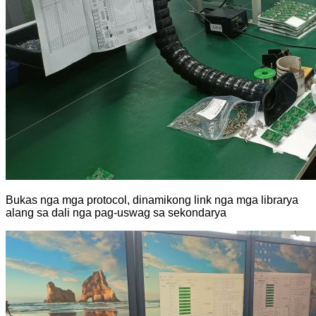
Bukas nga mga protocol, dinamikong link nga mga librarya
alang sa dali nga pag-uswag sa sekondarya