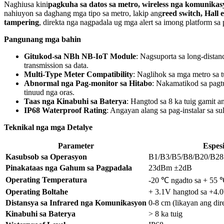
Naghiusa kini
pagkuha sa datos sa metro, wireless nga komunikas
nahiuyon sa daghang mga tipo sa metro, lakip ang
reed switch, Hall 
tampering
, direkta nga nagpadala ug mga alert sa imong platform sa
Pangunang mga bahin
Gitukod-sa NBh NB-IoT Module
: Nagsuporta sa long-distan
transmission sa data.
Multi-Type Meter Compatibility
: Naglihok sa mga metro sa t
Abnormal nga Pag-monitor sa Hitabo
: Nakamatikod sa pagtu
tinuud nga oras.
Taas nga Kinabuhi sa Baterya
: Hangtod sa 8 ka tuig gamit
IP68 Waterproof Rating
: Angayan alang sa pag-instalar sa s
Teknikal nga mga Detalye
Parameter
Espes
Kasubsob sa Operasyon
B1/B3/B5/B8/B20/B28
Pinakataas nga Gahum sa Pagpadala
23dBm ±2dB
Operating Temperatura
-20 ℃ ngadto sa + 55 
Operating Boltahe
+ 3.1V hangtod sa +4.
Distansya sa Infrared nga Komunikasyon
0-8 cm (likayan ang dir
Kinabuhi sa Baterya
> 8 ka tuig