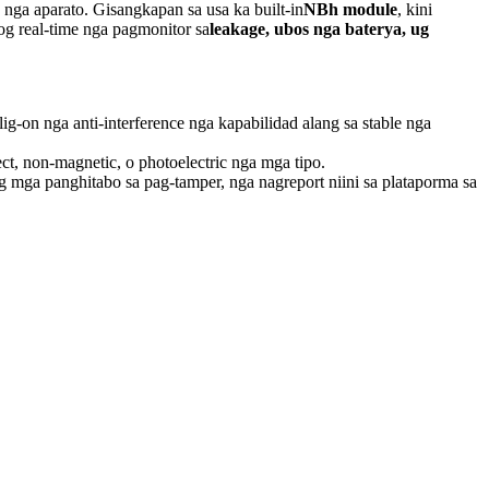
nga aparato. Gisangkapan sa usa ka built-in
NBh module
, kini
g real-time nga pagmonitor sa
leakage, ubos nga baterya, ug
g-on nga anti-interference nga kapabilidad alang sa stable nga
ect, non-magnetic, o photoelectric nga mga tipo.
g mga panghitabo sa pag-tamper, nga nagreport niini sa plataporma sa