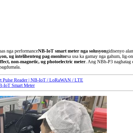
taas nga performance
NB-IoT smart meter nga solusyon
gidisenyo alan
yon, ug intelihenteng pag-monitor
sa usa ka gamay nga gahum, lig-on 
effect, non-magnetic, ug photoelectric meter
. Ang NBh-P3 naghatag o
 pagdumala.
rt Pulse Reader | NB-IoT / LoRaWAN / LTE
B-IoT Smart Meter