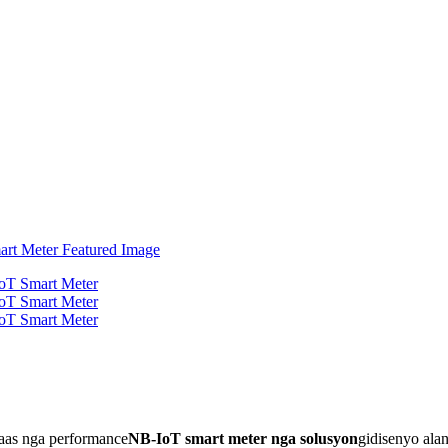
taas nga performance
NB-IoT smart meter nga solusyon
gidisenyo alan