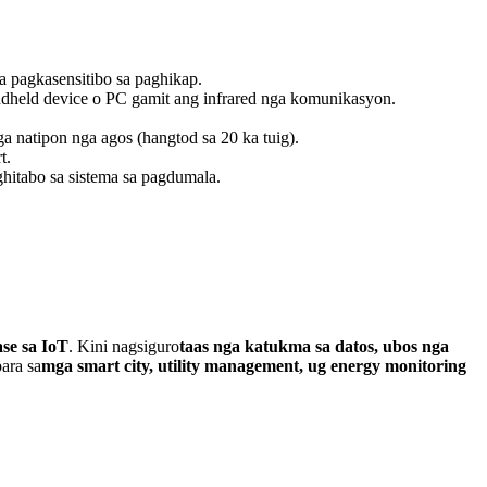
a pagkasensitibo sa paghikap.
handheld device o PC gamit ang infrared nga komunikasyon.
a natipon nga agos (hangtod sa 20 ka tuig).
t.
ghitabo sa sistema sa pagdumala.
se sa IoT
. Kini nagsiguro
taas nga katukma sa datos, ubos nga
para sa
mga smart city, utility management, ug energy monitoring