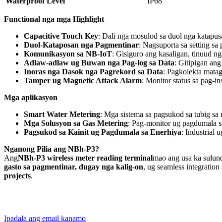
Waterproof Level
IP68
Functional nga mga Highlight
Capacitive Touch Key
: Dali nga mosulod sa duol nga katapus
Duol-Kataposan nga Pagmentinar
: Nagsuporta sa setting s
Komunikasyon sa NB-IoT
: Gisiguro ang kasaligan, tinuud 
Adlaw-adlaw ug Buwan nga Pag-log sa Data
: Gitipigan an
Inoras nga Dasok nga Pagrekord sa Data
: Pagkolekta matag
Tamper ug Magnetic Attack Alarm
: Monitor status sa pag-i
Mga aplikasyon
Smart Water Metering
: Mga sistema sa pagsukod sa tubig sa 
Mga Solusyon sa Gas Metering
: Pag-monitor ug pagdumala sa
Pagsukod sa Kainit ug Pagdumala sa Enerhiya
: Industrial
Nganong Pilia ang NBh-P3?
Ang
NBh-P3 wireless meter reading terminal
mao ang usa ka sulund
gasto sa pagmentinar, dugay nga kalig-on
, ug seamless integration
projects
.
Ipadala ang email kanamo