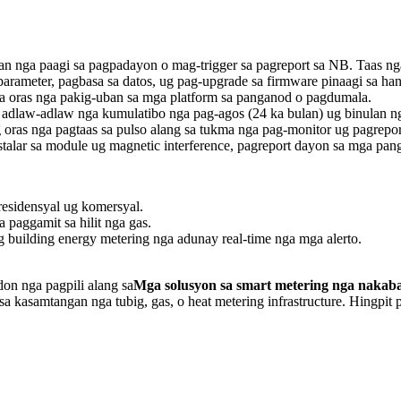
an nga paagi sa pagpadayon o mag-trigger sa pagreport sa NB. Taas ng
a parameter, pagbasa sa datos, ug pag-upgrade sa firmware pinaagi sa 
nga oras nga pakig-uban sa mga platform sa panganod o pagdumala.
g adlaw-adlaw nga kumulatibo nga pag-agos (24 ka bulan) ug binulan ng
 oras nga pagtaas sa pulso alang sa tukma nga pag-monitor ug pagrepor
nstalar sa module ug magnetic interference, pagreport dayon sa mga pan
residensyal ug komersyal.
 paggamit sa hilit nga gas.
 ug building energy metering nga adunay real-time nga mga alerto.
on nga pagpili alang sa
Mga solusyon sa smart metering nga nakaba
 sa kasamtangan nga tubig, gas, o heat metering infrastructure. Hingpit 