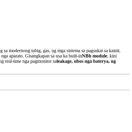
g sa modernong tubig, gas, ug mga sistema sa pagsukat sa kainit.
nga aparato. Gisangkapan sa usa ka built-in
NBh module
, kini
g real-time nga pagmonitor sa
leakage, ubos nga baterya, ug