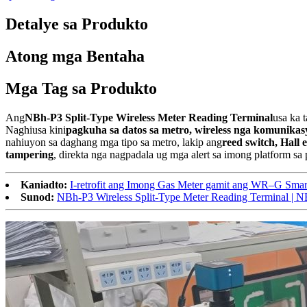
Detalye sa Produkto
Atong mga Bentaha
Mga Tag sa Produkto
Ang
NBh-P3 Split-Type Wireless Meter Reading Terminal
usa ka 
Naghiusa kini
pagkuha sa datos sa metro, wireless nga komunikas
nahiuyon sa daghang mga tipo sa metro, lakip ang
reed switch, Hall 
tampering
, direkta nga nagpadala ug mga alert sa imong platform sa
Kaniadto:
I-retrofit ang Imong Gas Meter gamit ang WR–G Sma
Sunod:
NBh-P3 Wireless Split-Type Meter Reading Terminal | N