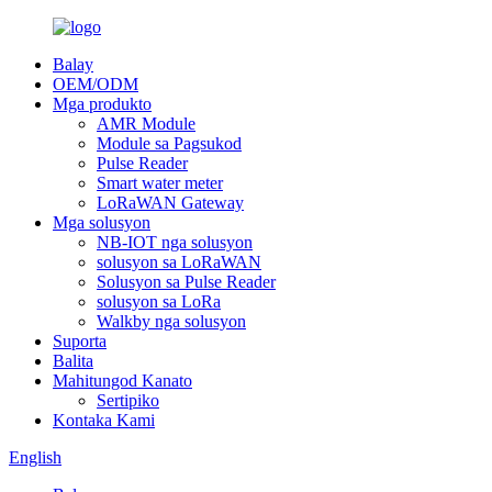
Balay
OEM/ODM
Mga produkto
AMR Module
Module sa Pagsukod
Pulse Reader
Smart water meter
LoRaWAN Gateway
Mga solusyon
NB-IOT nga solusyon
solusyon sa LoRaWAN
Solusyon sa Pulse Reader
solusyon sa LoRa
Walkby nga solusyon
Suporta
Balita
Mahitungod Kanato
Sertipiko
Kontaka Kami
English