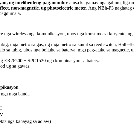
yon, ug intelihenteng pag-monitor
sa usa ka gamay nga gahum, lig-on 
effect, non-magnetic, ug photoelectric meter
. Ang NBh-P3 naghatag o
 pagdumala.
ce nga wireless nga komunikasyon, ubos nga konsumo sa kuryente, ug li
ubig, mga metro sa gas, ug mga metro sa kainit sa reed switch, Hall eff
lo sa tubig, ubos nga boltahe sa baterya, mga pag-atake sa magnetic, u
 ang ER26500 + SPC1520 nga kombinasyon sa baterya.
ulod ug sa gawas.
ipikasyon
 nga mga banda
℃
0V
ekta nga kahayag sa adlaw)