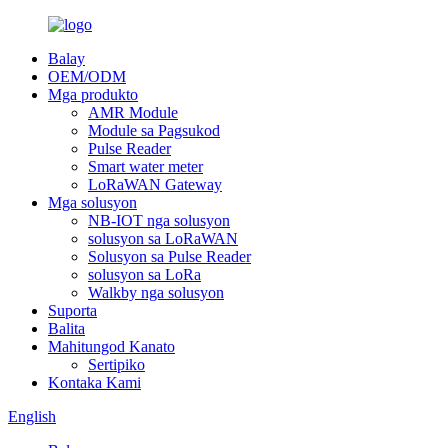
Balay
OEM/ODM
Mga produkto
AMR Module
Module sa Pagsukod
Pulse Reader
Smart water meter
LoRaWAN Gateway
Mga solusyon
NB-IOT nga solusyon
solusyon sa LoRaWAN
Solusyon sa Pulse Reader
solusyon sa LoRa
Walkby nga solusyon
Suporta
Balita
Mahitungod Kanato
Sertipiko
Kontaka Kami
English