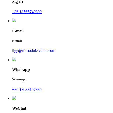
Ang Tel
+86 18565749800
E-mail
E-mail
liyy@rf-module-china.com
Whatsapp
Whatsapp
+86 18038167836
WeChat