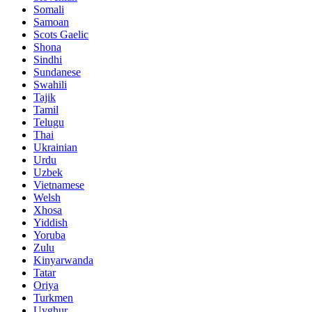
Somali
Samoan
Scots Gaelic
Shona
Sindhi
Sundanese
Swahili
Tajik
Tamil
Telugu
Thai
Ukrainian
Urdu
Uzbek
Vietnamese
Welsh
Xhosa
Yiddish
Yoruba
Zulu
Kinyarwanda
Tatar
Oriya
Turkmen
Uyghur