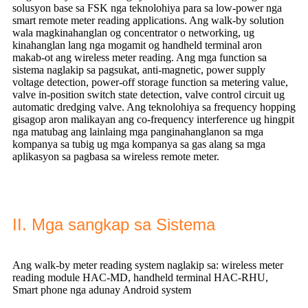
solusyon base sa FSK nga teknolohiya para sa low-power nga
smart remote meter reading applications. Ang walk-by solution
wala magkinahanglan og concentrator o networking, ug
kinahanglan lang nga mogamit og handheld terminal aron
makab-ot ang wireless meter reading. Ang mga function sa
sistema naglakip sa pagsukat, anti-magnetic, power supply
voltage detection, power-off storage function sa metering value,
valve in-position switch state detection, valve control circuit ug
automatic dredging valve. Ang teknolohiya sa frequency hopping
gisagop aron malikayan ang co-frequency interference ug hingpit
nga matubag ang lainlaing mga panginahanglanon sa mga
kompanya sa tubig ug mga kompanya sa gas alang sa mga
aplikasyon sa pagbasa sa wireless remote meter.
II. Mga sangkap sa Sistema
Ang walk-by meter reading system naglakip sa: wireless meter
reading module HAC-MD, handheld terminal HAC-RHU,
Smart phone nga adunay Android system