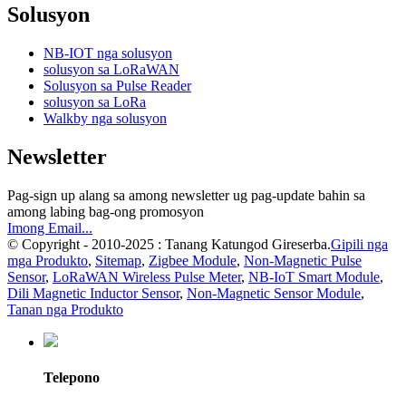
Solusyon
NB-IOT nga solusyon
solusyon sa LoRaWAN
Solusyon sa Pulse Reader
solusyon sa LoRa
Walkby nga solusyon
Newsletter
Pag-sign up alang sa among newsletter ug pag-update bahin sa
among labing bag-ong promosyon
Imong Email...
© Copyright - 2010-2025 : Tanang Katungod Gireserba.
Gipili nga
mga Produkto
,
Sitemap
,
Zigbee Module
,
Non-Magnetic Pulse
Sensor
,
LoRaWAN Wireless Pulse Meter
,
NB-IoT Smart Module
,
Dili Magnetic Inductor Sensor
,
Non-Magnetic Sensor Module
,
Tanan nga Produkto
Telepono