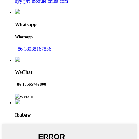
liyy@rf-module-china.com
Whatsapp
Whatsapp
+86 18038167836
WeChat
+86 18565749800
Ibabaw