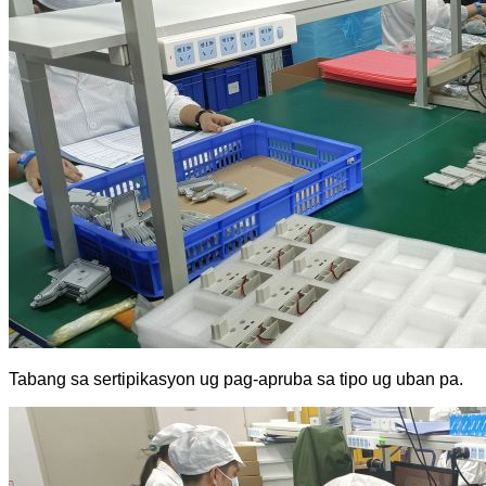
Tabang sa sertipikasyon ug pag-apruba sa tipo ug uban pa.