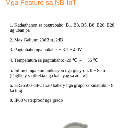
Mga Feature sa NB-IoT
1. Kadaghanon sa pagtrabaho: B1, B3, B5, B8, B20, B28
ug uban pa
2. Max Gahum: 23dBm±2dB
3. Pagtrabaho nga boltahe: + 3.1 ~ 4.0V
4. Temperatura sa pagtrabaho: -20 ℃ ～ + 55 ℃
5. Infrared nga komunikasyon nga gilay-on: 0 ~ 8cm
(Paglikay sa direkta nga kahayag sa adlaw)
6. ER26500+SPC1520 battery nga grupo sa kinabuhi:> 8
ka tuig
8. IP68 waterproof nga grado