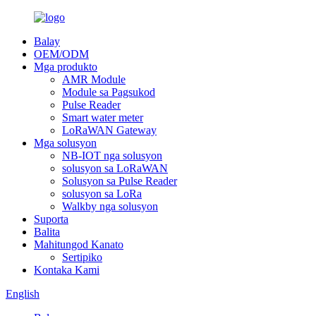
Balay
OEM/ODM
Mga produkto
AMR Module
Module sa Pagsukod
Pulse Reader
Smart water meter
LoRaWAN Gateway
Mga solusyon
NB-IOT nga solusyon
solusyon sa LoRaWAN
Solusyon sa Pulse Reader
solusyon sa LoRa
Walkby nga solusyon
Suporta
Balita
Mahitungod Kanato
Sertipiko
Kontaka Kami
English