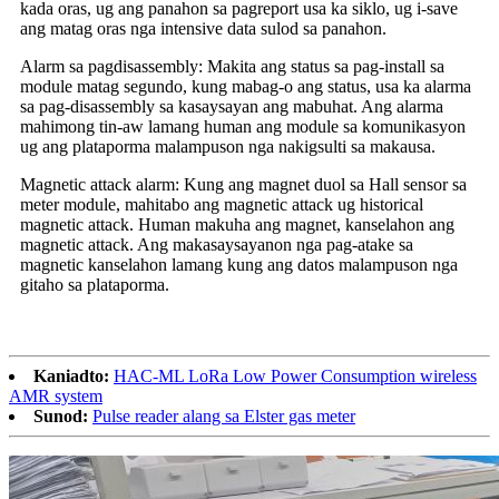
kada oras, ug ang panahon sa pagreport usa ka siklo, ug i-save
ang matag oras nga intensive data sulod sa panahon.
Alarm sa pagdisassembly: Makita ang status sa pag-install sa
module matag segundo, kung mabag-o ang status, usa ka alarma
sa pag-disassembly sa kasaysayan ang mabuhat. Ang alarma
mahimong tin-aw lamang human ang module sa komunikasyon
ug ang plataporma malampuson nga nakigsulti sa makausa.
Magnetic attack alarm: Kung ang magnet duol sa Hall sensor sa
meter module, mahitabo ang magnetic attack ug historical
magnetic attack. Human makuha ang magnet, kanselahon ang
magnetic attack. Ang makasaysayanon nga pag-atake sa
magnetic kanselahon lamang kung ang datos malampuson nga
gitaho sa plataporma.
Kaniadto:
HAC-ML LoRa Low Power Consumption wireless
AMR system
Sunod:
Pulse reader alang sa Elster gas meter