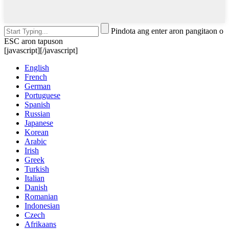
Pindota ang enter aron pangitaon o
ESC aron tapuson
[javascript]
[/javascript]
English
French
German
Portuguese
Spanish
Russian
Japanese
Korean
Arabic
Irish
Greek
Turkish
Italian
Danish
Romanian
Indonesian
Czech
Afrikaans