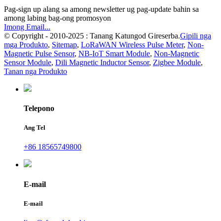
Pag-sign up alang sa among newsletter ug pag-update bahin sa
among labing bag-ong promosyon
Imong Email...
© Copyright - 2010-2025 : Tanang Katungod Gireserba.
Gipili nga
mga Produkto
,
Sitemap
,
LoRaWAN Wireless Pulse Meter
,
Non-
Magnetic Pulse Sensor
,
NB-IoT Smart Module
,
Non-Magnetic
Sensor Module
,
Dili Magnetic Inductor Sensor
,
Zigbee Module
,
Tanan nga Produkto
Telepono
Ang Tel
+86 18565749800
E-mail
E-mail