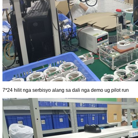
7*24 hilit nga serbisyo alang sa dali nga demo ug pilot run