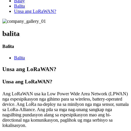
Balay
Balita
Unsa ang LoRaWAN?
balita
Balita
Balita
Unsa ang LoRaWAN?
Unsa ang LoRa
WAN
?
Ang LoRaWAN usa ka Low Power Wide Area Network (LPWAN)
nga espesipikasyon nga gihimo para sa wireless, battery-operated
device. Ang LoRa na-deploy na sa minilyon nga mga sensor, sumala
sa LoRa-Alliance. Ang pila sa mga nag-unang sangkap nga
nagsilbing pundasyon alang sa espesipikasyon mao ang bi-
directional nga komunikasyon, paglihok ug mga serbisyo sa
lokalisasyon.