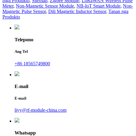
mga Produkto
,
Sitemap
,
Zigbee Module
,
LoRaWAN Wireless Pulse
Meter
,
Non-Magnetic Sensor Module
,
NB-IoT Smart Module
,
Non-
Magnetic Pulse Sensor
,
Dili Magnetic Inductor Sensor
,
Tanan nga
Produkto
Telepono
Ang Tel
+86 18565749800
E-mail
E-mail
liyy@rf-module-china.com
Whatsapp