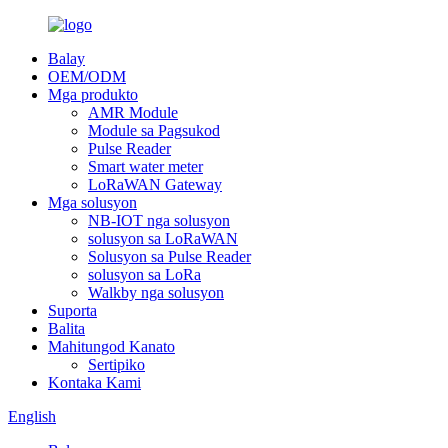
Balay
OEM/ODM
Mga produkto
AMR Module
Module sa Pagsukod
Pulse Reader
Smart water meter
LoRaWAN Gateway
Mga solusyon
NB-IOT nga solusyon
solusyon sa LoRaWAN
Solusyon sa Pulse Reader
solusyon sa LoRa
Walkby nga solusyon
Suporta
Balita
Mahitungod Kanato
Sertipiko
Kontaka Kami
English