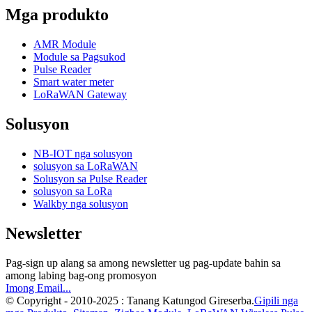
Mga produkto
AMR Module
Module sa Pagsukod
Pulse Reader
Smart water meter
LoRaWAN Gateway
Solusyon
NB-IOT nga solusyon
solusyon sa LoRaWAN
Solusyon sa Pulse Reader
solusyon sa LoRa
Walkby nga solusyon
Newsletter
Pag-sign up alang sa among newsletter ug pag-update bahin sa
among labing bag-ong promosyon
Imong Email...
© Copyright - 2010-2025 : Tanang Katungod Gireserba.
Gipili nga