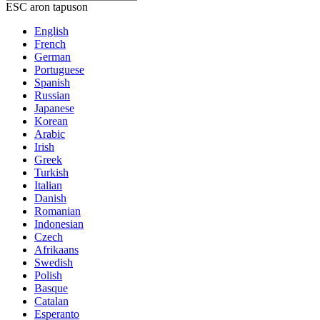
ESC aron tapuson
English
French
German
Portuguese
Spanish
Russian
Japanese
Korean
Arabic
Irish
Greek
Turkish
Italian
Danish
Romanian
Indonesian
Czech
Afrikaans
Swedish
Polish
Basque
Catalan
Esperanto