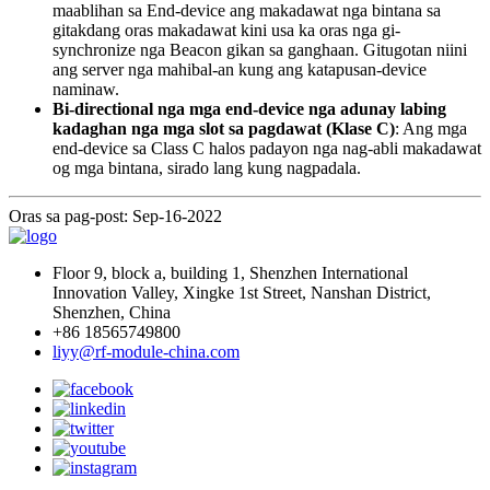
maablihan sa End-device ang makadawat nga bintana sa
gitakdang oras makadawat kini usa ka oras nga gi-
synchronize nga Beacon gikan sa ganghaan. Gitugotan niini
ang server nga mahibal-an kung ang katapusan-device
naminaw.
Bi-directional nga mga end-device nga adunay labing
kadaghan nga mga slot sa pagdawat (Klase C)
: Ang mga
end-device sa Class C halos padayon nga nag-abli makadawat
og mga bintana, sirado lang kung nagpadala.
Oras sa pag-post: Sep-16-2022
Floor 9, block a, building 1, Shenzhen International
Innovation Valley, Xingke 1st Street, Nanshan District,
Shenzhen, China
+86 18565749800
liyy@rf-module-china.com