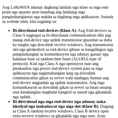
Ang LoRaWAN adunay daghang lainlain nga klase sa mga end-
point nga aparato aron matubag ang lainlaing mga
panginahanglanon nga makita sa daghang mga aplikasyon. Sumala
sa website niini, kini naglakip sa:
Bi-directional end-devices (Klase A)
: Ang End-devices sa
Class A nagtugot sa bi-directional communications diin ang
matag end-device nga uplink transmission gisundan sa duha
ka mugbo nga downlink receive windows. Ang transmission
slot nga gieskedyul sa end-device gibase sa kaugalingon nga
panginahanglan sa komunikasyon nga adunay gamay nga
kalainan base sa random time basis (ALOHA-type of
protocol). Kini nga Class A nga operasyon mao ang
pinakaubos nga power end-device system para sa mga
aplikasyon nga nagkinahanglan lang og downlink
communication gikan sa server wala madugay human ang
end-device nagpadala ug uplink transmission. Ang mga
komunikasyon sa downlink gikan sa server sa bisan unsang
oras kinahanglan maghulat hangtod sa sunod nga gikatakda
nga uplink.
Bi-directional nga mga end-device nga adunay naka-
iskedyul nga makadawat nga mga slot (Klase B)
: Dugang
sa Class A random receive windows, Class B device open
extra receive windows sa gikatakda nga mga oras. Aron