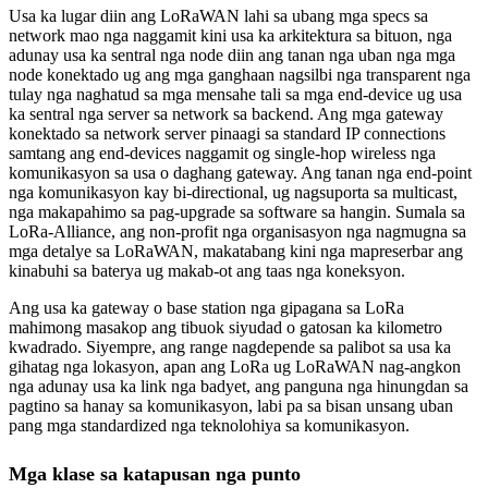
Usa ka lugar diin ang LoRaWAN lahi sa ubang mga specs sa
network mao nga naggamit kini usa ka arkitektura sa bituon, nga
adunay usa ka sentral nga node diin ang tanan nga uban nga mga
node konektado ug ang mga ganghaan nagsilbi nga transparent nga
tulay nga naghatud sa mga mensahe tali sa mga end-device ug usa
ka sentral nga server sa network sa backend. Ang mga gateway
konektado sa network server pinaagi sa standard IP connections
samtang ang end-devices naggamit og single-hop wireless nga
komunikasyon sa usa o daghang gateway. Ang tanan nga end-point
nga komunikasyon kay bi-directional, ug nagsuporta sa multicast,
nga makapahimo sa pag-upgrade sa software sa hangin. Sumala sa
LoRa-Alliance, ang non-profit nga organisasyon nga nagmugna sa
mga detalye sa LoRaWAN, makatabang kini nga mapreserbar ang
kinabuhi sa baterya ug makab-ot ang taas nga koneksyon.
Ang usa ka gateway o base station nga gipagana sa LoRa
mahimong masakop ang tibuok siyudad o gatosan ka kilometro
kwadrado. Siyempre, ang range nagdepende sa palibot sa usa ka
gihatag nga lokasyon, apan ang LoRa ug LoRaWAN nag-angkon
nga adunay usa ka link nga badyet, ang panguna nga hinungdan sa
pagtino sa hanay sa komunikasyon, labi pa sa bisan unsang uban
pang mga standardized nga teknolohiya sa komunikasyon.
Mga klase sa katapusan nga punto