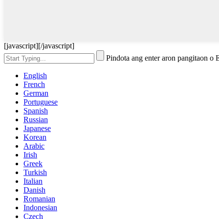
[javascript]
[/javascript]
Pindota ang enter aron pangitaon o
English
French
German
Portuguese
Spanish
Russian
Japanese
Korean
Arabic
Irish
Greek
Turkish
Italian
Danish
Romanian
Indonesian
Czech