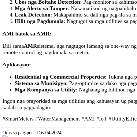
Ubos nga Boltahe Detection
: Pag-monitor sa kahimso
Mga Alerto sa Tamper
: Nakamatikod ug nagpahibalo s
Leak Detection
: Makapahimo sa dali nga pag-ila sa m
Hilit nga Pagdumala
: Nagtugot sa mga utilities sa p
AMI batok sa AMR:
Dili sama
AMR
sistema, nga nagtugot lamang sa one-way nga
remote control ug pagdumala sa metro.
Aplikasyon:
Residential ug Commercial Properties
: Tukma nga p
Sistema sa Munisipyo
: Pag-optimize sa dako nga pag
Mga Kompanya sa Utility
: Naghatag ug bililhon nga
Ingon nga prayoridad sa mga utilities ang kahusayan ug pa
kadali sa pagpadagan.
#SmartMeters #WaterManagement #AMI #IoT #UtilityEffic
Oras sa pag-post: Dis-04-2024