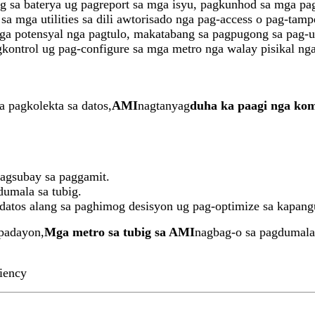
g sa baterya ug pagreport sa mga isyu, pagkunhod sa mga pa
a mga utilities sa dili awtorisado nga pag-access o pag-tamp
ga potensyal nga pagtulo, makatabang sa pagpugong sa pag-us
agkontrol ug pag-configure sa mga metro nga walay pisikal ng
 pagkolekta sa datos,
AMI
nagtanyag
duha ka paagi nga ko
agsubay sa paggamit.
dumala sa tubig.
 datos alang sa paghimog desisyon ug pag-optimize sa kapan
gpadayon,
Mga metro sa tubig sa AMI
nagbag-o sa pagdumala 
iency