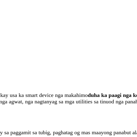
 kay usa ka smart device nga makahimo
duha ka paagi nga 
 mga agwat, nga nagtanyag sa mga utilities sa tinuod nga pan
ay sa paggamit sa tubig, paghatag og mas maayong panabut a