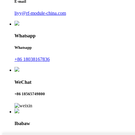
E-mail
liyy@rf-module-china.com
Whatsapp
Whatsapp
+86 18038167836
WeChat
+86 18565749800
Ibabaw