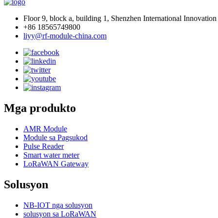
Floor 9, block a, building 1, Shenzhen International Innovation
+86 18565749800
liyy@rf-module-china.com
Mga produkto
AMR Module
Module sa Pagsukod
Pulse Reader
Smart water meter
LoRaWAN Gateway
Solusyon
NB-IOT nga solusyon
solusyon sa LoRaWAN