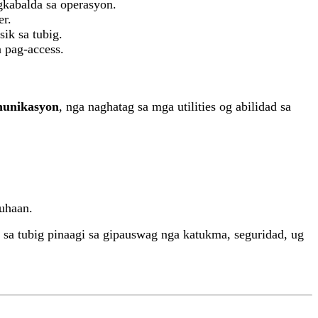
gkabalda sa operasyon.
er.
ik sa tubig.
a pag-access.
munikasyon
, nga naghatag sa mga utilities og abilidad sa
guhaan.
sa tubig pinaagi sa gipauswag nga katukma, seguridad, ug