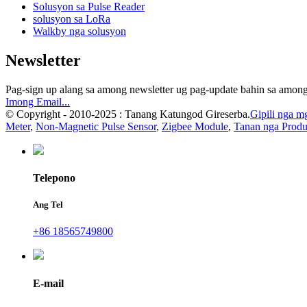
Solusyon sa Pulse Reader
solusyon sa LoRa
Walkby nga solusyon
Newsletter
Pag-sign up alang sa among newsletter ug pag-update bahin sa amon
Imong Email...
© Copyright - 2010-2025 : Tanang Katungod Gireserba.
Gipili nga m
Meter
,
Non-Magnetic Pulse Sensor
,
Zigbee Module
,
Tanan nga Produ
Telepono
Ang Tel
+86 18565749800
E-mail