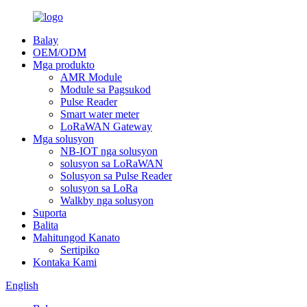
Balay
OEM/ODM
Mga produkto
AMR Module
Module sa Pagsukod
Pulse Reader
Smart water meter
LoRaWAN Gateway
Mga solusyon
NB-IOT nga solusyon
solusyon sa LoRaWAN
Solusyon sa Pulse Reader
solusyon sa LoRa
Walkby nga solusyon
Suporta
Balita
Mahitungod Kanato
Sertipiko
Kontaka Kami
English