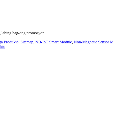
g labing bag-ong promosyon
ga Produkto
,
Sitemap
,
NB-IoT Smart Module
,
Non-Magnetic Sensor 
kto