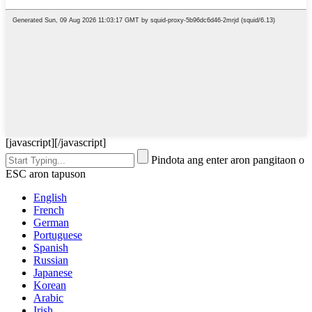
[javascript]
[/javascript]
Pindota ang enter aron pangitaon o
ESC aron tapuson
English
French
German
Portuguese
Spanish
Russian
Japanese
Korean
Arabic
Irish