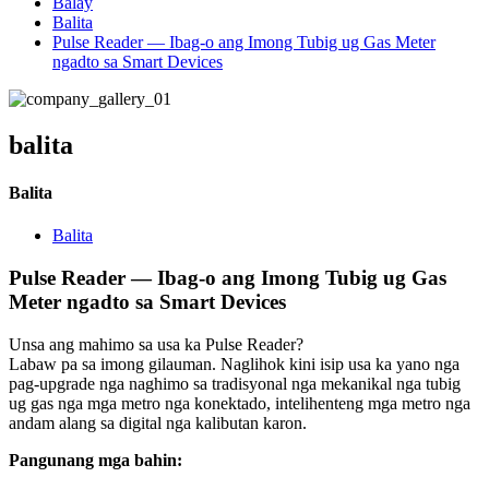
Balay
Balita
Pulse Reader — Ibag-o ang Imong Tubig ug Gas Meter
ngadto sa Smart Devices
balita
Balita
Balita
Pulse Reader — Ibag-o ang Imong Tubig ug Gas
Meter ngadto sa Smart Devices
Unsa ang mahimo sa usa ka Pulse Reader?
Labaw pa sa imong gilauman. Naglihok kini isip usa ka yano nga
pag-upgrade nga naghimo sa tradisyonal nga mekanikal nga tubig
ug gas nga mga metro nga konektado, intelihenteng mga metro nga
andam alang sa digital nga kalibutan karon.
Pangunang mga bahin: