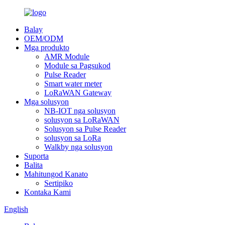
Balay
OEM/ODM
Mga produkto
AMR Module
Module sa Pagsukod
Pulse Reader
Smart water meter
LoRaWAN Gateway
Mga solusyon
NB-IOT nga solusyon
solusyon sa LoRaWAN
Solusyon sa Pulse Reader
solusyon sa LoRa
Walkby nga solusyon
Suporta
Balita
Mahitungod Kanato
Sertipiko
Kontaka Kami
English