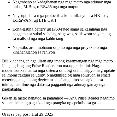
Nagtrabaho sa kadaghanan nga mga metro nga adunay mga
pulso, M-Bus, o RS485 nga mga output
Nagsuporta sa mga protocol sa komunikasyon sa NB-IoT,
LoRaWAN, ug LTE Cat.1
Long-lasting battery ug IP68-rated alang sa kasaligan nga
paggamit sa sulod sa balay, sa gawas, sa ilawom sa yuta, ug
sa malisud nga mga kahimtang
Napasibo aron mohaum sa piho nga mga proyekto o mga
kinahanglanon sa rehiyon
Dili kinahanglan nga ilisan ang imong kasamtangan nga mga metro.
Idugang lang ang Pulse Reader aron ma-upgrade kini. Nag-
modernize ka man sa mga sistema sa tubig sa munisipyo, nag-update
sa imprastraktura sa utility, o naglunsad og mga solusyon sa smart
metering, ang among device makatabang nimo sa pagkuha sa
tukma, real-time nga datos sa paggamit nga adunay gamay nga
pagkabalda.
Gikan sa metro hangtod sa panganod — Ang Pulse Reader naghimo
sa intelihenteng pagsukod nga prangka ug epektibo sa gasto.
Oras sa pag-post: Hul-29-2025