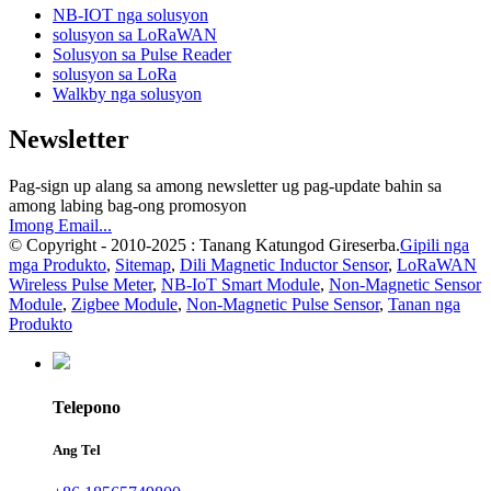
NB-IOT nga solusyon
solusyon sa LoRaWAN
Solusyon sa Pulse Reader
solusyon sa LoRa
Walkby nga solusyon
Newsletter
Pag-sign up alang sa among newsletter ug pag-update bahin sa
among labing bag-ong promosyon
Imong Email...
© Copyright - 2010-2025 : Tanang Katungod Gireserba.
Gipili nga
mga Produkto
,
Sitemap
,
Dili Magnetic Inductor Sensor
,
LoRaWAN
Wireless Pulse Meter
,
NB-IoT Smart Module
,
Non-Magnetic Sensor
Module
,
Zigbee Module
,
Non-Magnetic Pulse Sensor
,
Tanan nga
Produkto
Telepono
Ang Tel